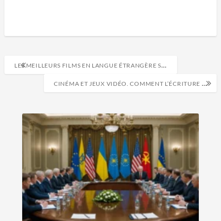
LES MEILLEURS FILMS EN LANGUE ÉTRANGÈRE SUR TOUS LES SERVICES DE STREAMING
CINÉMA ET JEUX VIDÉO. COMMENT L’ÉCRITURE DE LEURS SCRIPTS PEUT ÊTRE SIMILAIRE ?