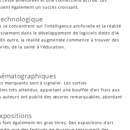
s cesse améliorées et une connectivité accrue. Les
issent également un succès croissant.
 technologique
se concentrent sur l’intelligence artificielle et la réalité
sivement dans le développement de logiciels dotés d’IA
é. En outre, la réalité augmentée commence à trouver des
iés, de la santé à l’éducation.
cinématographiques
 marquants sont à signaler. Les sorties
ms très attendus, apportant une bouffée d’air frais aux
urs auteurs ont publié des œuvres remarquables, abordant
expositions
s font également les gros titres. Des expositions d’art
tandis que des festivals de musique regroupent des