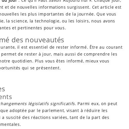
 du Jour
: Ce qu’il Faut Savoir Aujourd’hui ». Chaque jour,
 et de nouvelles informations surgissent. Cet article est
nouvelles les plus importantes de la journée. Que vous
e, la science, la technologie, ou les loisirs, nous avons
antes et pertinentes pour vous.
ormé des nouveautés
rante, il est essentiel de rester informé. Être au courant
permet de rester à jour, mais aussi de comprendre les
otre quotidien. Plus vous êtes informé, mieux vous
rtunités qui se présentent.
es
ents
changements législatifs significatifs
. Parmi eux, on peut
tique adoptée par le parlement, visant à réduire les
 a suscité des réactions variées, tant de la part des
ementales.