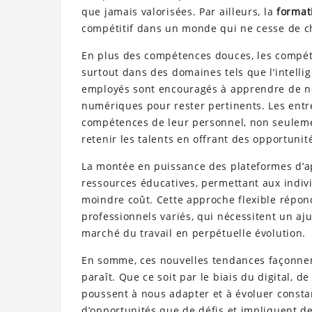
que jamais valorisées. Par ailleurs, la
format
compétitif dans un monde qui ne cesse de c
En plus des compétences douces, les compé
surtout dans des domaines tels que l’intellige
employés sont encouragés à apprendre de nou
numériques pour rester pertinents. Les entr
compétences de leur personnel, non seulemen
retenir les talents en offrant des opportunit
La montée en puissance des plateformes d’ap
ressources éducatives, permettant aux indiv
moindre coût. Cette approche flexible répon
professionnels variés, qui nécessitent un a
marché du travail en perpétuelle évolution.
En somme, ces nouvelles tendances façonnent
paraît. Que ce soit par le biais du digital, 
poussent à nous adapter et à évoluer cons
d’opportunités que de défis et impliquent de