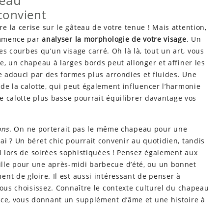
peau
 convient
 la cerise sur le gâteau de votre tenue ! Mais attention,
commence par
analyser la morphologie de votre visage
. Un
courbes qu’un visage carré. Oh là là, tout un art, vous
e, un chapeau à larges bords peut allonger et affiner les
re adouci par des formes plus arrondies et fluides. Une
de la calotte, qui peut également influencer l’harmonie
ne calotte plus basse pourrait équilibrer davantage vos
ons
. On ne porterait pas le même chapeau pour une
i ? Un béret chic pourrait convenir au quotidien, tandis
al lors de soirées sophistiquées ! Pensez également aux
lle pour une après-midi barbecue d’été, ou un bonnet
nt de gloire. Il est aussi intéressant de penser à
vous choisissez. Connaître le contexte culturel du chapeau
nce, vous donnant un supplément d’âme et une histoire à