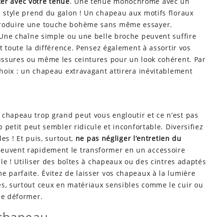
er avec votre tenue
. Une tenue monochrome avec un
e style prend du galon ! Un chapeau aux motifs floraux
ntroduire une touche bohème sans même essayer.
 Une chaîne simple ou une belle broche peuvent suffire
t toute la différence. Pensez également à assortir vos
aussures ou même les ceintures pour un look cohérent. Par
 choix : un chapeau extravagant attirera inévitablement
 chapeau trop grand peut vous engloutir et ce n’est pas
p petit peut sembler ridicule et inconfortable. Diversifiez
les ! Et puis, surtout,
ne pas négliger l’entretien du
peuvent rapidement le transformer en un accessoire
z-le ! Utiliser des boîtes à chapeaux ou des cintres adaptés
e parfaite. Évitez de laisser vos chapeaux à la lumière
es, surtout ceux en matériaux sensibles comme le cuir ou
se déformer.