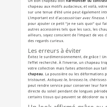
Un bon chapeau doit
harmoniser ou contrast
chapeau aux motifs audacieux, et voilà, votr
sur une tenue d’été unie peut également i
L’important est d’
accessoiriser avec finesse
.
pour ajouter ce petit
je ne sais quoi
qui fai
autres accessoires tels que les sacs, les ch
ailleurs, soyez conscient de l’impact de vos
des regards curieux.
Les erreurs à éviter
Évitez le surdimensionnement, de grâce ! Un
l’effet recherché. À l’inverse, un chapeau tro
votre collection mais faites attention aux tail
chapeau
. La poussière ou les déformations 
tristounet. Astiquez-le, brossez-le, chérisse
peut rendre service pour conserver leur form
directe du soleil pendant de longues périod
certains tissus qui peuvent se décolorer ou 