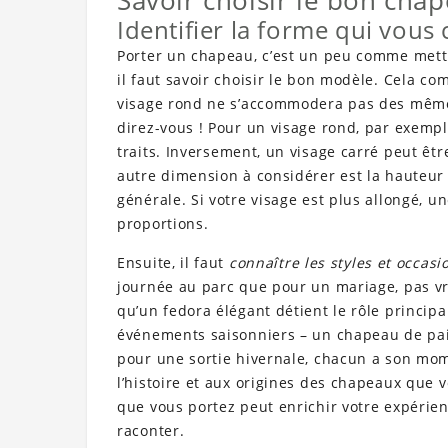
Savoir choisir le bon cha
Identifier la forme qui vous
Porter un chapeau, c’est un peu comme mettre
il faut savoir choisir le bon modèle. Cela 
visage rond ne s’accommodera pas des mêmes 
direz-vous ! Pour un visage rond, par exempl
traits. Inversement, un visage carré peut êt
autre dimension à considérer est la hauteur 
générale. Si votre visage est plus allongé, u
proportions.
Ensuite, il faut
connaître les styles et occasi
journée au parc que pour un mariage, pas vra
qu’un fedora élégant détient le rôle princip
événements saisonniers – un chapeau de pai
pour une sortie hivernale, chacun a son mome
l’histoire et aux origines des chapeaux que 
que vous portez peut enrichir votre expérie
raconter.