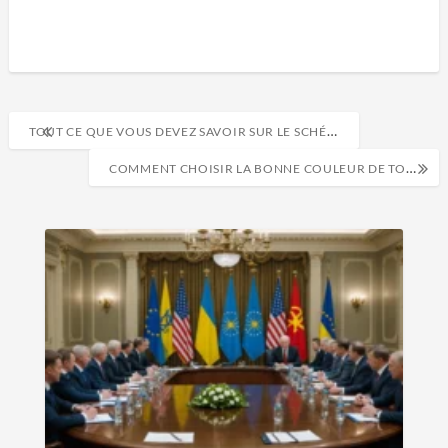
TOUT CE QUE VOUS DEVEZ SAVOIR SUR LE SCHÉMA DE CÂBLAGE DE LA MAISON
COMMENT CHOISIR LA BONNE COULEUR DE TOITURE POUR VOTRE MAISON