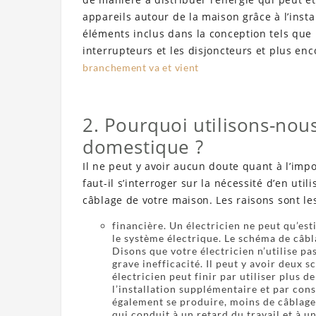
appareils autour de la maison grâce à l’inst
éléments inclus dans la conception tels que l
interrupteurs et les disjoncteurs et plus enc
branchement va et vient
2. Pourquoi utilisons-no
domestique ?
Il ne peut y avoir aucun doute quant à l’im
faut-il s’interroger sur la nécessité d’en util
câblage de votre maison. Les raisons sont les
financière. Un électricien ne peut qu’es
le système électrique. Le schéma de câbl
Disons que votre électricien n’utilise p
grave inefficacité. Il peut y avoir deux s
électricien peut finir par utiliser plus d
l’installation supplémentaire et par cons
également se produire, moins de câblage 
qui conduit à un retard du travail et à un